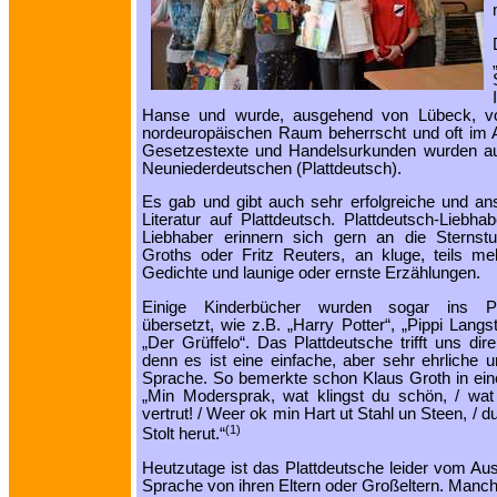
Hanse und wurde, ausgehend von Lübeck, vo
nordeuropäischen Raum beherrscht und oft im A
Gesetzestexte und Handelsurkunden wurden auf 
Neuniederdeutschen (Plattdeutsch).
Es gab und gibt auch sehr erfolgreiche und an
Literatur auf Plattdeutsch. Plattdeutsch-Liebha
Liebhaber erinnern sich gern an die Sternst
Groths oder Fritz Reuters, an kluge, teils me
Gedichte und launige oder ernste Erzählungen.
Einige Kinderbücher wurden sogar ins Pla
übersetzt, wie z.B. „Harry Potter“, „Pippi Langs
„Der Grüffelo“. Das Plattdeutsche trifft uns dir
denn es ist eine einfache, aber sehr ehrliche u
Sprache. So bemerkte schon Klaus Groth in ei
„Min Modersprak, wat klingst du schön, / wat
vertrut! / Weer ok min Hart ut Stahl un Steen, / d
(1)
Stolt herut.“
Heutzutage ist das Plattdeutsche leider vom Au
Sprache von ihren Eltern oder Großeltern. Manc