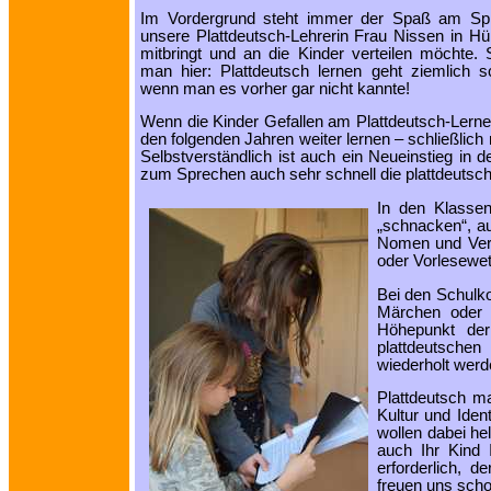
Im Vordergrund steht immer der Spaß am Sp
unsere Plattdeutsch-Lehrerin Frau Nissen in Hül
mitbringt und an die Kinder verteilen möchte. 
man hier: Plattdeutsch lernen geht ziemlich s
wenn man es vorher gar nicht kannte!
Wenn die Kinder Gefallen am Plattdeutsch-Lerne
den folgenden Jahren weiter lernen ‒ schließlic
Selbstverständlich ist auch ein Neueinstieg in
zum Sprechen auch sehr schnell die plattdeutsc
In den Klassen
„schnacken“, a
Nomen und Verb
oder Vorlesewet
Bei den Schulko
Märchen oder 
Höhepunkt de
plattdeutsche
wiederholt werd
Plattdeutsch ma
Kultur und Ident
wollen dabei hel
auch Ihr Kind 
erforderlich, d
freuen uns scho