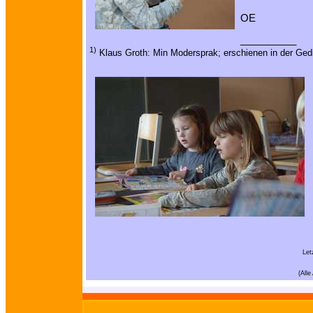
OE
__________
1)
Klaus Groth: Min Modersprak; erschienen in der Ged
Let
(All