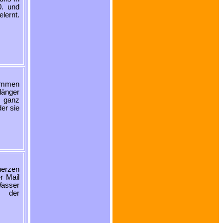
0. und
elernt.
kommen
länger
s ganz
der sie
herzen
r Mail
Wasser
, der