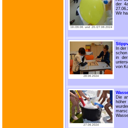
der 4
27.06.
Wir ha
19./26.06. und .20./27.06.2024
Stippv
In der
schon 
in de
unters
von Ko
28.06.2024
Wasse
Die an
höher 
wurde
marsc
Wasser
27.06.2024