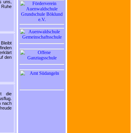
s uns,
e Ruhe
Bleibt
finden
rklärt
uf den
t die
sflug.
n nach
freude