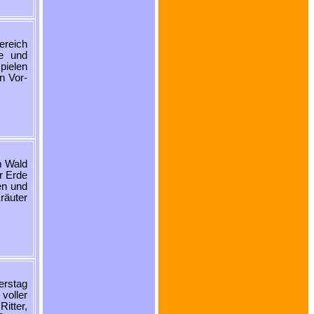
ereich
pe und
pielen
n Vor-
m Wald
r Erde
en und
räuter
erstag
voller
itter,