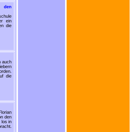
n den
schule
er ein
en die
h auch
iebern
orden.
uf die
lorian
on den
los in
racht.