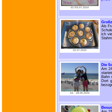
02./03.07.2024
Großz
Als Fr
Schul
ich vi
Stahme
02.07.2024
Die Sc
Am 24.
starte
Bahn 
Dort 
bezog
24. - 28.06.2024
Besuc
Am 19