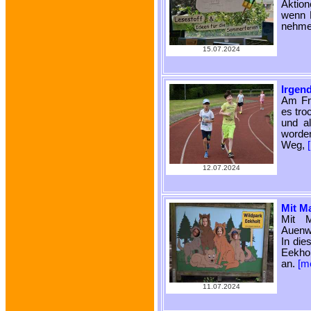
Aktion
wenn K
nehmen
15.07.2024
Irgend
Am Fre
es tro
und a
worden
Weg,
12.07.2024
Mit M
Mit 
Auenwa
In die
Eekhol
an.
[m
11.07.2024