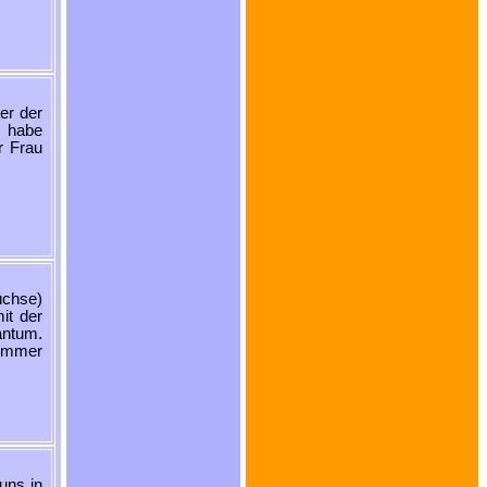
er der
, habe
r Frau
üchse)
it der
antum.
Zimmer
uns in