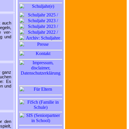
t auch
egeln,
e ver-
ng und
r ganz
suchen
te: Es
en und
or den
pielt,