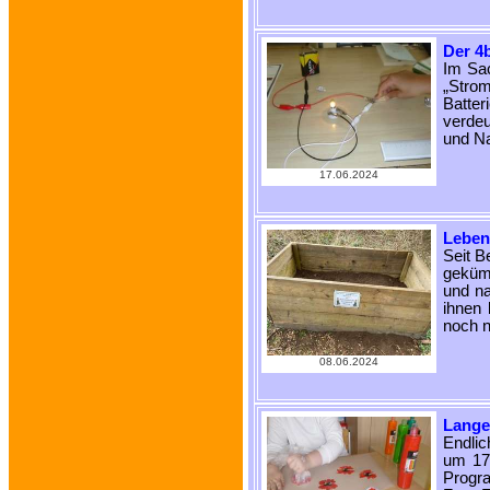
Der 4b
Im Sac
„Strom
Batter
verdeu
und Na
17.06.2024
Leben
Seit B
gekümm
und na
ihnen
noch n
08.06.2024
Lange
Endlic
um 17:
Progr