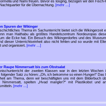
ormella und Nami freuen. Bevor es losging, bezogen wir den Fisch
Nachtquartier für die Übernachtung.
[mehr …]
en Spuren der Wikinger
schichtliches Thema im Sachunterricht bietet sich die Wikingerzeit e
enn man Haithabu als größtes Handelszentrum Nordeuropas diese
 um die Ecke hat. Ein Besuch des Wikingerdorfes und des Museum
d dieser Unterrichtseinheit also nicht fehlen und so wurde mit Elter
t und organisiert.
[mehr …]
er Raupe Nimmersatt bis zum Obstsalat
nischunterricht der zweiten Klassen war in den letzten Wochen
 folgender Satz zu hören: „Oh, ich bekomme so einen Hunger!“ Das l
heit am Thema, denn wir beschäftigten uns mit dem Bilderbuch üb
 Nimmersatt, spielten „Hvad mangler?“ mit Plastikobst und a
mitteln.
[mehr …]