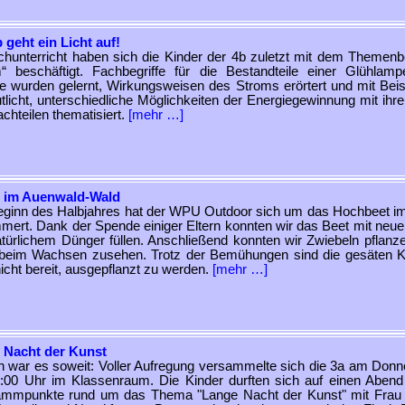
 geht ein Licht auf!
hunterricht haben sich die Kinder der 4b zuletzt mit dem Themenb
“ beschäftigt. Fachbegriffe für die Bestandteile einer Glühlam
ie wurden gelernt, Wirkungsweisen des Stroms erörtert und mit Beis
tlicht, unterschiedliche Möglichkeiten der Energiegewinnung mit ihre
chteilen thematisiert.
[mehr …]
 im Auenwald-Wald
eginn des Halbjahres hat der WPU Outdoor sich um das Hochbeet i
ert. Dank der Spende einiger Eltern konnten wir das Beet mit neue
türlichem Dünger füllen. Anschließend konnten wir Zwiebeln pflanz
 beim Wachsen zusehen. Trotz der Bemühungen sind die gesäten K
icht bereit, ausgepflanzt zu werden.
[mehr …]
 Nacht der Kunst
h war es soweit: Voller Aufregung versammelte sich die 3a am Donn
00 Uhr im Klassenraum. Die Kinder durften sich auf einen Abend 
ammpunkte rund um das Thema "Lange Nacht der Kunst" mit Frau R