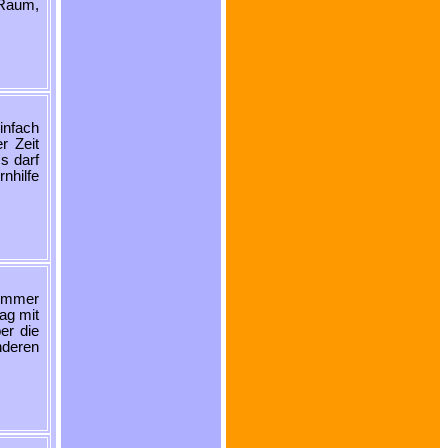
-Raum,
infach
r Zeit
s darf
nhilfe
 immer
ag mit
er die
nderen