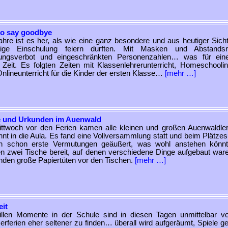
to say goodbye
ahre ist es her, als wie eine ganz besondere und aus heutiger Sich
lige Einschulung feiern durften. Mit Masken und Abstandsr
tungsverbot und eingeschränkten Personenzahlen… was für ein
 Zeit. Es folgten Zeiten mit Klassenlehrerunterricht, Homeschooli
nlineunterricht für die Kinder der ersten Klasse…
[mehr …]
e und Urkunden im Auenwald
ttwoch vor den Ferien kamen alle kleinen und großen Auenwaldle
nt in die Aula. Es fand eine Vollversammlung statt und beim Plätze
n schon erste Vermutungen geäußert, was wohl anstehen könn
n zwei Tische bereit, auf denen verschiedene Dinge aufgebaut war
nden große Papiertüten vor den Tischen.
[mehr …]
eit
illen Momente in der Schule sind in diesen Tagen unmittelbar v
ferien eher seltener zu finden… überall wird aufgeräumt, Spiele ges