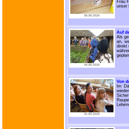
Frau F
unser 
06.06.2024
Auf d
Als ge
an, w
direkt
währen
geplan
04.06.2024
Von d
Im Dä
wieder
Sicher
Raupe
Lebens
31.05.2024