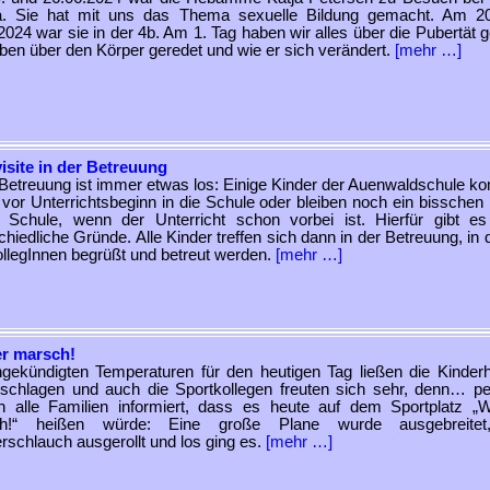
a. Sie hat mit uns das Thema sexuelle Bildung gemacht. Am 2
2024 war sie in der 4b. Am 1. Tag haben wir alles über die Pubertät g
ben über den Körper geredet und wie er sich verändert.
[mehr …]
isite in der Betreuung
 Betreuung ist immer etwas los: Einige Kinder der Auenwaldschule 
vor Unterrichtsbeginn in die Schule oder bleiben noch ein bisschen 
r Schule, wenn der Unterricht schon vorbei ist. Hierfür gibt e
chiedliche Gründe. Alle Kinder treffen sich dann in der Betreuung, in 
llegInnen begrüßt und betreut werden.
[mehr …]
r marsch!
gekündigten Temperaturen für den heutigen Tag ließen die Kinder
schlagen und auch die Sportkollegen freuten sich sehr, denn… pe
n alle Familien informiert, dass es heute auf dem Sportplatz „
h!“ heißen würde: Eine große Plane wurde ausgebreitet
schlauch ausgerollt und los ging es.
[mehr …]