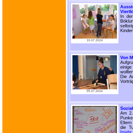
Auss
Viertk
In de
Böklu
selbs
Kinder
10.07.2024
Von M
Aufgru
einige
wollte
Die A
Vorträ
05.07.2024
Sozia
Am 2. 
Punke.
Eltern
die Tu
[mehr