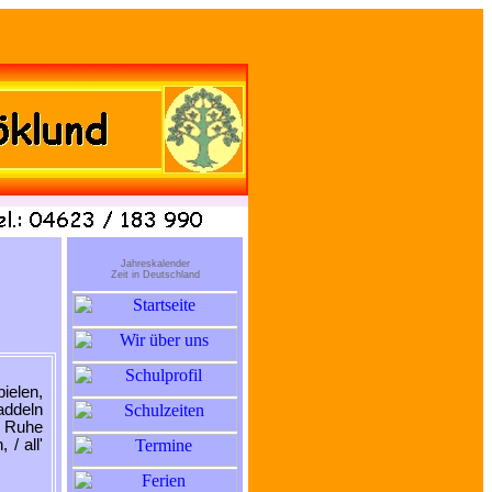
Jahreskalender
Zeit in Deutschland
ielen,
addeln
, Ruhe
 / all'