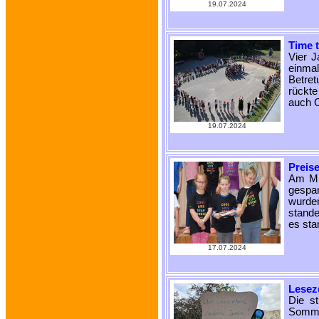
19.07.2024
Time 
Vier J
einma
Betre
rückte
auch O
19.07.2024
Preis
Am Mi
gespan
wurde
stande
es sta
17.07.2024
Lesez
Die st
Sommer