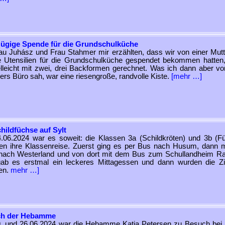
ügige Spende für die Grundschulküche
au Juhász und Frau Stahmer mir erzählten, dass wir von einer Mutt
e Utensilien für die Grundschulküche gespendet bekommen hatten
elleicht mit zwei, drei Backformen gerechnet. Was ich dann aber vo
rs Büro sah, war eine riesengroße, randvolle Kiste.
[mehr …]
hildfüchse auf Sylt
06.2024 war es soweit: die Klassen 3a (Schildkröten) und 3b (F
ten ihre Klassenreise. Zuerst ging es per Bus nach Husum, dann m
nach Westerland und von dort mit dem Bus zum Schullandheim R
gab es erstmal ein leckeres Mittagessen und dann wurden die 
en.
mehr …]
h der Hebamme
. und 26.06.2024 war die Hebamme Katja Petersen zu Besuch bei 