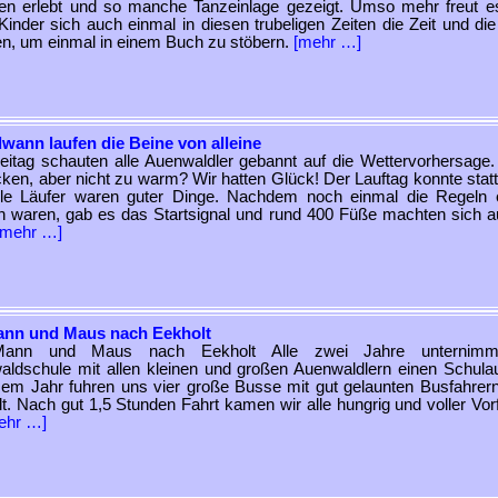
en erlebt und so manche Tanzeinlage gezeigt. Umso mehr freut e
inder sich auch einmal in diesen trubeligen Zeiten die Zeit und di
, um einmal in einem Buch zu stöbern.
[mehr …]
wann laufen die Beine von alleine
itag schauten alle Auenwaldler gebannt auf die Wettervorhersage. 
cken, aber nicht zu warm? Wir hatten Glück! Der Lauftag konnte statt
lle Läufer waren guter Dinge. Nachdem noch einmal die Regeln e
 waren, gab es das Startsignal und rund 400 Füße machten sich a
[mehr …]
ann und Maus nach Eekholt
Mann und Maus nach Eekholt Alle zwei Jahre unternimm
ldschule mit allen kleinen und großen Auenwaldlern einen Schulau
sem Jahr fuhren uns vier große Busse mit gut gelaunten Busfahrer
t. Nach gut 1,5 Stunden Fahrt kamen wir alle hungrig und voller Vor
ehr …]