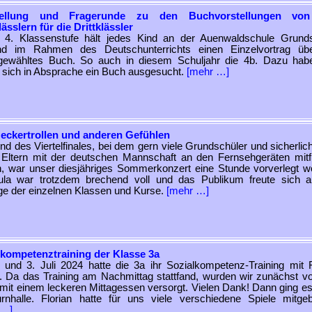
tellung und Fragerunde zu den Buchvorstellungen vo
lässlern für die Drittklässler
r 4. Klassenstufe hält jedes Kind an der Auenwaldschule Grund
nd im Rahmen des Deutschunterrichts einen Einzelvortrag üb
tgewähltes Buch. So auch in diesem Schuljahr die 4b. Dazu hab
 sich in Absprache ein Buch ausgesucht.
[mehr …]
eckertrollen und anderen Gefühlen
nd des Viertelfinales, bei dem gern viele Grundschüler und sicherlic
 Eltern mit der deutschen Mannschaft an den Fernsehgeräten mitf
n, war unser diesjähriges Sommerkonzert eine Stunde vorverlegt w
ula war trotzdem brechend voll und das Publikum freute sich a
ge der einzelnen Klassen und Kurse.
[mehr …]
lkompetenztraining der Klasse 3a
und 3. Juli 2024 hatte die 3a ihr Sozialkompetenz-Training mit F
 Da das Training am Nachmittag stattfand, wurden wir zunächst v
 mit einem leckeren Mittagessen versorgt. Vielen Dank! Dann ging es 
rnhalle. Florian hatte für uns viele verschiedene Spiele mitgeb
 …]