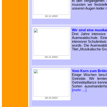
in den vergangenen S
mussten wir feststel
unseren Augen leider 
10.11.2022
Wir sind eine musikal
Drei Jahre intensive
Auenwaldschule. Eine 
intensiver Schulentwic
wurde. Die Auenwalds
Titel „Musikalische G
04.11.2022
Vom Korn zum Bröt
Einige Wochen besch
Getreide. Wir lernt
Getreidepflanze kenn
Sorten auseinanderh
[mehr …]
28.10.2022