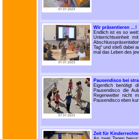
07.07.2023
Wir präsentieren …!
Endlich ist es so wei
Unterrichtseinheit mi
Abschlusspräsentatio
Tag“ und stieß dabei au
mal das Leben des jew
07.07.2023
Pausendisco bei str
Eigentlich benötigt 
Pausendisco die Au
Regenwetter nicht m
Pausendisco eben kur
07.07.2023
Zeit für Kinderrechte
An zwei Tagen besuc