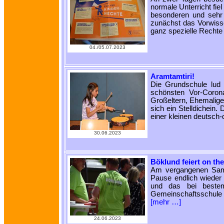
normale Unterricht fie
besonderen und sehr
zunächst das Vorwisse
ganz spezielle Rechte 
04./05.07.2023
Aramtamtiri!
Die Grundschule lud
schönsten Vor-Corona
Großeltern, Ehemalige
sich ein Stelldichein
einer kleinen deutsc
30.06.2023
Böklund feiert on th
Am vergangenen Sams
Pause endlich wieder 
und das bei bestem
Gemeinschaftsschule 
[mehr …]
24.06.2023