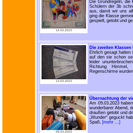
Die Grundregeln, die 
Schülern der 3b schne
aus, damit wir uns a
ging die Klasse gemei
gespielt, getobt und ge
14.03.2023
Die zweiten Klassen
Ehrlich gesagt hatten 
auf den sie schon sei
leider ununterbroch
Richtung Himmel, 
Regenschirme wurden 
13.03.2023
Übernachtung der vi
Am 09.03.2023 haben d
wunderbarer Abend, de
draußen getobt und dr
„Wunder“ geguckt habe
Spaß.
[mehr …]
09.03.2023