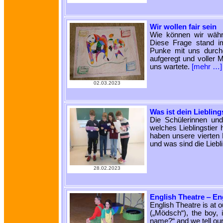
Wir wollen fair sein
Wie können wir wäh
Diese Frage stand im
Punke mit uns durch
aufgeregt und voller M
uns wartete.
[mehr …]
02.03.2023
Was ist dein Liebling
Die Schülerinnen und
welches Lieblingstier 
haben unsere vierten 
und was sind die Liebl
28.02.2023
English Theatre ‒ En
English Theatre is at o
(„Mödsch“), the boy, 
name?“ and we tell ou