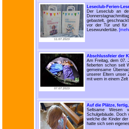
Leseclub-Ferien-Les
Der Leseclub an de
Donnerstagnachmittag 
gebastelt, geschnack
vor der Tür und für
Lesewundertüte.
[meh
11.07.2023
Abschlussfeier der K
Am Freitag, dem 07. J
fieberten schon seit
gemeinsame Übernach
unserer Eltern unser 
mit wem in einem Zelt
07.07.2023
Auf die Plätze, fertig
Seltsame Wesen v
Schulgebäude. Doch w
welche die Kinder der
hatte sich sein eigene