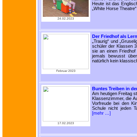
Heute ist das Englis
„White Horse Theatre“
24.02.2023
Der Friedhof als Lern
„Traurig“ und „Grusel
schüler der Klassen 3
sie an einen Friedhof
jemals bewusst über
natürlich kein klassisc
Februar 2023
Buntes Treiben in d
Am heutigen Freitag s
Klassenzimmer, die Au
Vorfreude bei den Ki
Schule nicht jeden 
[mehr …]
17.02.2023