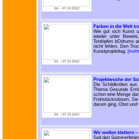
04. ‒ 07.10.2022
Farben in die Welt tr
Wie gut sich Kunst u
wieder unter Beweis
Tontöpfen bOdrums ange
nicht fehlen. Den Tro
Kunstprojekttag.
[meh
04. ‒ 07.10.2022
Projektwoche der Sc
Die Schildkröten au
Thema Gesunde Ernähr
schon eine Menge darü
Frühstücksdosen. Sie 
darum ging, Obst und
04. ‒ 07.10.2022
Wir wollen klettern 
Seit den Sommerferien 