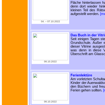
Fläche hinterlassen h
denn dort wieder hi
kleinen Teil des Räts
aufgestellt werden.
[m
04. ‒ 07.10.2022
Das Buch in der Vitr
Seit einigen Tagen st
Grundschule. Außer ei
dieser Vitrine ausges
was denn in diese V
Überschrift am Glassc
06.10.2022
Ferienlektüre
Am vorletzten Schultag
Kinder der Auenwaldsc
den Büchern und freut
Ferien gehen sollten.
[
06.10.2022