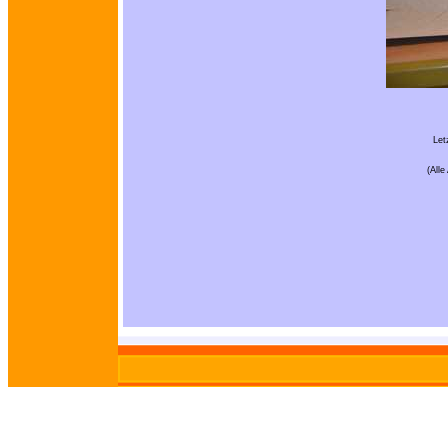
Let
(All